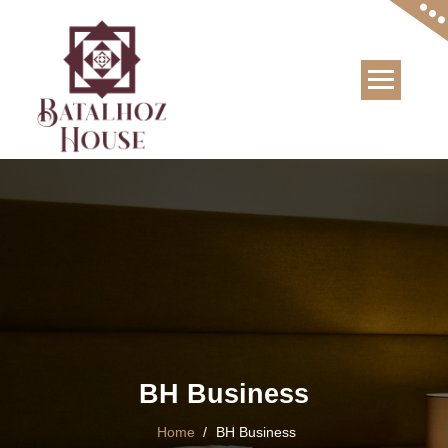
Skip
to
content
BH Business
Home
/
BH Business