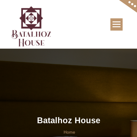
Skip
to
content
Batalhoz House
Home